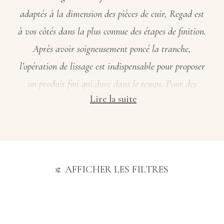
adaptés à la dimension des pièces de cuir, Regad est
à vos côtés dans la plus connue des étapes de finition.
Après avoir soigneusement poncé la tranche,
l’opération de lissage est indispensable pour proposer
un produit fini qui dure dans le temps. Pour des
Lire la suite
tranches du cuir parfaitement lissées, sans
irrégularités et des finitions irréprochables y compris
lors de la coloration de la tranche, vous pouvez
compter sur nos fers maroquiniers, spatules ou
AFFICHER LES FILTRES
encore palettes. Lors de l’utilisation avec les
alimentations M3000 ou M6000, choisissez des
valeurs de repère de température haute ( de 6 à 7,5