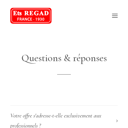
REGAD
Questions & réponses
NOS PRODUITS
NOS SERVICES
FAQ
CONTACT
04 75 70 48 58
Votre offre s'adresse-t-elle exclusivement aux
professionnels ?